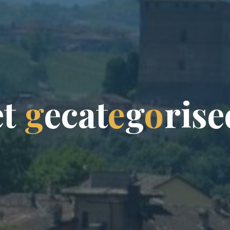
e
t
g
e
c
a
t
e
g
o
r
i
s
e