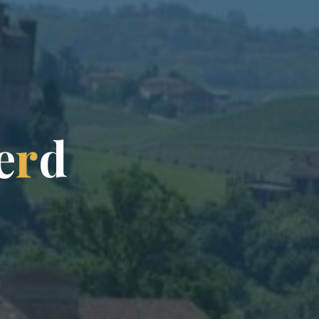
e
r
d